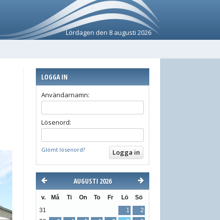
Lördagen den 8 augusti 2026
LOGGA IN
Användarnamn:
Lösenord:
Glömt lösenord?
AUGUSTI 2026
v.
Må
Ti
On
To
Fr
Lö
Sö
31
1
2