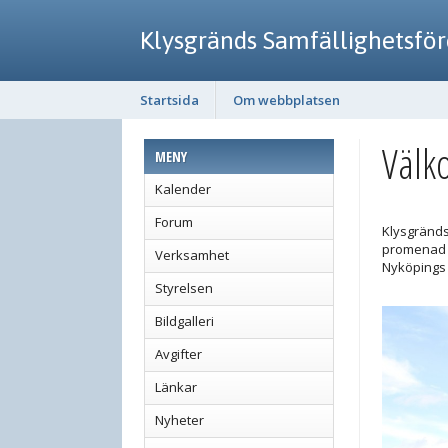
Klysgränds Samfällighetsfö
Startsida
Om webbplatsen
Välk
MENY
Kalender
Forum
Klysgränds
promenad f
Verksamhet
Nyköpings 
Styrelsen
Bildgalleri
Avgifter
Länkar
Nyheter